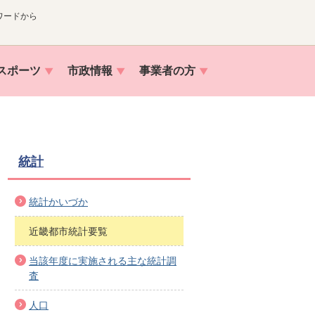
ワードから
スポーツ
市政情報
事業者の方
統計
統計かいづか
近畿都市統計要覧
当該年度に実施される主な統計調
査
人口