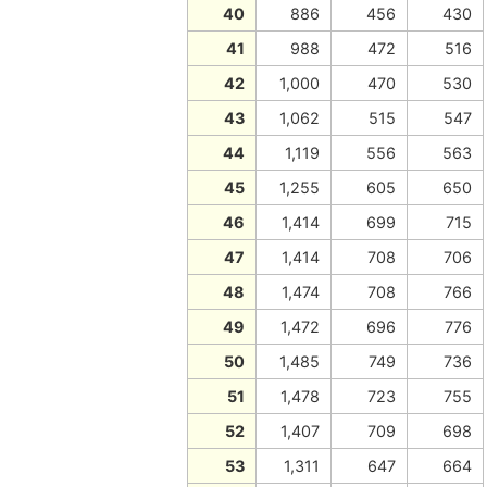
40
886
456
430
41
988
472
516
42
1,000
470
530
43
1,062
515
547
44
1,119
556
563
45
1,255
605
650
46
1,414
699
715
47
1,414
708
706
48
1,474
708
766
49
1,472
696
776
50
1,485
749
736
51
1,478
723
755
52
1,407
709
698
53
1,311
647
664