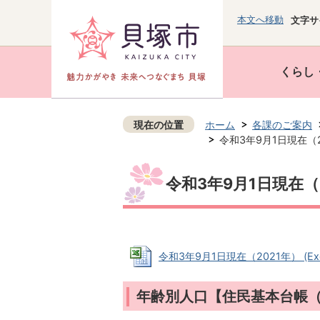
本文へ移動
文字サ
くらし
現在の位置
ホーム
各課のご案内
令和3年9月1日現在（2
令和3年9月1日現在（
令和3年9月1日現在（2021年） (Exce
年齢別人口【住民基本台帳