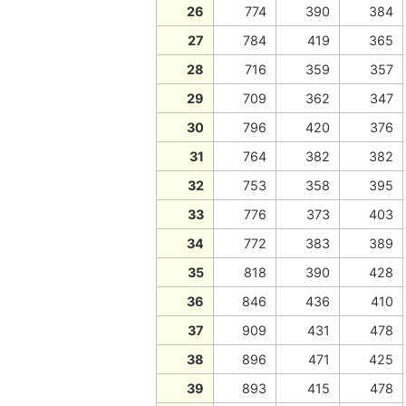
26
774
390
384
27
784
419
365
28
716
359
357
29
709
362
347
30
796
420
376
31
764
382
382
32
753
358
395
33
776
373
403
34
772
383
389
35
818
390
428
36
846
436
410
37
909
431
478
38
896
471
425
39
893
415
478