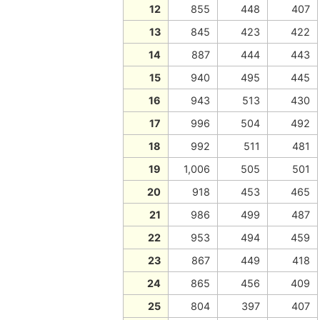
12
855
448
407
13
845
423
422
14
887
444
443
15
940
495
445
16
943
513
430
17
996
504
492
18
992
511
481
19
1,006
505
501
20
918
453
465
21
986
499
487
22
953
494
459
23
867
449
418
24
865
456
409
25
804
397
407