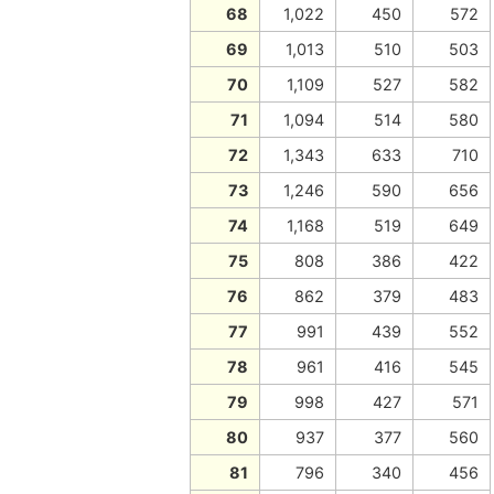
68
1,022
450
572
69
1,013
510
503
70
1,109
527
582
71
1,094
514
580
72
1,343
633
710
73
1,246
590
656
74
1,168
519
649
75
808
386
422
76
862
379
483
77
991
439
552
78
961
416
545
79
998
427
571
80
937
377
560
81
796
340
456