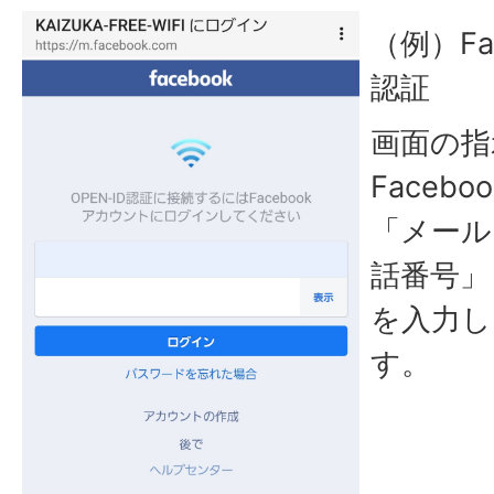
（例）Fa
認証
画面の指
Faceb
「メール
話番号」
を入力し
す。