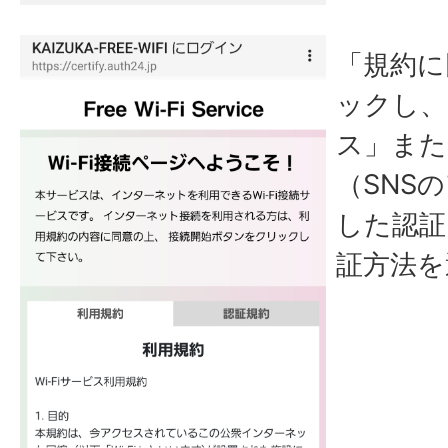
「規約に
ックし、
ス」または
（SNS
した認証
証方法を