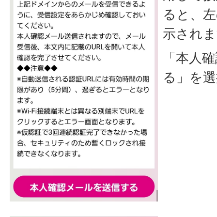
ると、左
示されま
「本人確
る」を選