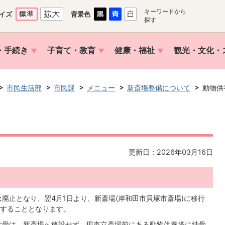
キーワードから
イズ
背景色
探す
・手続き
子育て・教育
健康・福祉
観光・文化・
市民生活部
市民課
メニュー
新斎場整備について
動物供
更新日：2026年03月16日
廃止となり、翌4月1日より、新斎場(岸和田市貝塚市斎場)に移行
することとなります。
お骨は、新斎場へ移設せず、現市立斎場前にある動物供養塔に納骨