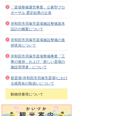
「斎場整備運営事業」公募型プロ
ポーザル 選定結果の公表
岸和田市貝塚市斎場施設整備基本
設計の概要について
岸和田市貝塚市斎場施設整備の進
捗状況について
岸和田市貝塚市斎場整備事業「工
事の進捗」および「新しい斎場の
施設管理者」について
新斎場(岸和田市貝塚市斎場)におけ
る残骨灰の取扱いについて
動物供養塔について