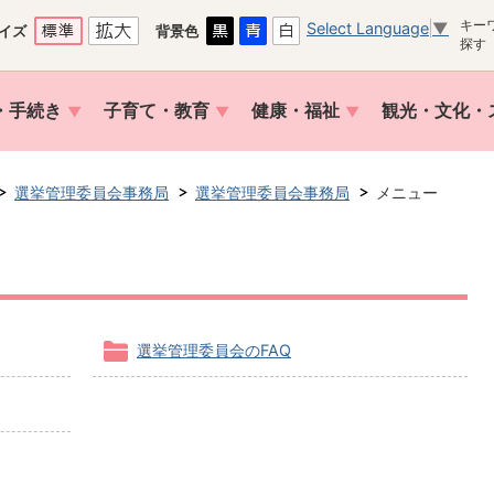
キー
Select Language
▼
イズ
背景色
探す
・手続き
子育て・教育
健康・福祉
観光・文化・
選挙管理委員会事務局
選挙管理委員会事務局
メニュー
選挙管理委員会のFAQ