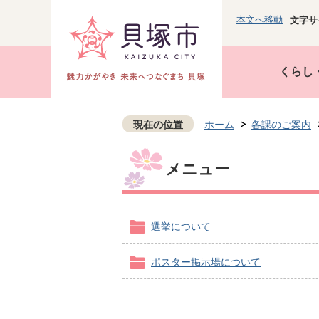
本文へ移動
文字サ
くらし
現在の位置
ホーム
各課のご案内
メニュー
選挙について
ポスター掲示場について