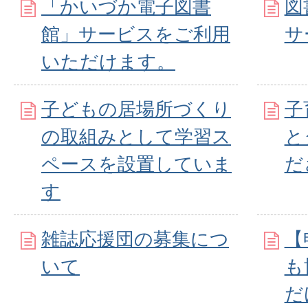
「かいづか電子図書
図
館」サービスをご利用
サ
いただけます。
子どもの居場所づくり
子
の取組みとして学習ス
と
ペースを設置していま
だ
す
雑誌応援団の募集につ
【
いて
も
だ