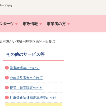
ワードから
スポーツ
市政情報
事業者の方
阪府障がい者等用駐車区画利用証制度
その他のサービス等
障害者虐待について
成年後見審判申立制度
視覚・聴覚障害のかた
駐車禁止除外指定車標章の交付