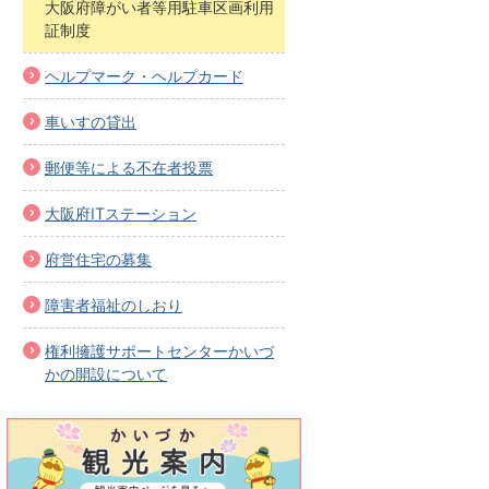
大阪府障がい者等用駐車区画利用
証制度
ヘルプマーク・ヘルプカード
車いすの貸出
郵便等による不在者投票
大阪府ITステーション
府営住宅の募集
障害者福祉のしおり
権利擁護サポートセンターかいづ
かの開設について