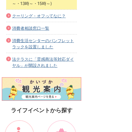
～・13時～・15時～)
クーリング・オフってなに？
消費者相談窓口一覧
消費生活センターのパンフレット
ラックを設置しました
法テラスに「霊感商法等対応ダイ
ヤル」が開設されました
ライフイベントから探す