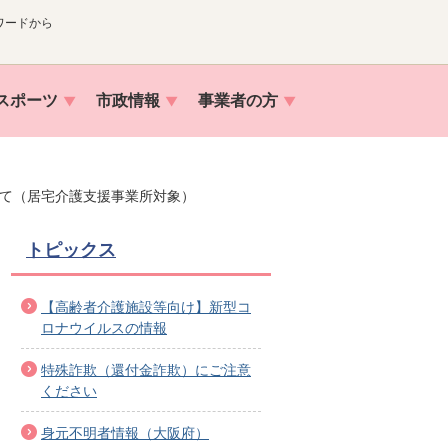
ワードから
スポーツ
市政情報
事業者の方
て（居宅介護支援事業所対象）
トピックス
【高齢者介護施設等向け】新型コ
ロナウイルスの情報
特殊詐欺（還付金詐欺）にご注意
ください
身元不明者情報（大阪府）