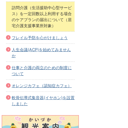
訪問介護（生活援助中心型サービ
ス）を一定回数以上利用する場合
のケアプランの届出について（居
宅介護支援事業所対象）
フレイル予防を心がけましょう
人生会議(ACP)を始めてみません
か
仕事と介護の両立のための制度に
ついて
オレンジカフェ（認知症カフェ）
軟骨伝導式集音器(イヤホン)を設置
しました