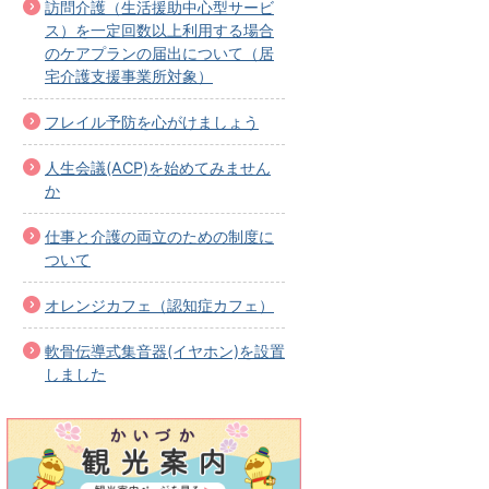
訪問介護（生活援助中心型サービ
ス）を一定回数以上利用する場合
のケアプランの届出について（居
宅介護支援事業所対象）
フレイル予防を心がけましょう
人生会議(ACP)を始めてみません
か
仕事と介護の両立のための制度に
ついて
オレンジカフェ（認知症カフェ）
軟骨伝導式集音器(イヤホン)を設置
しました