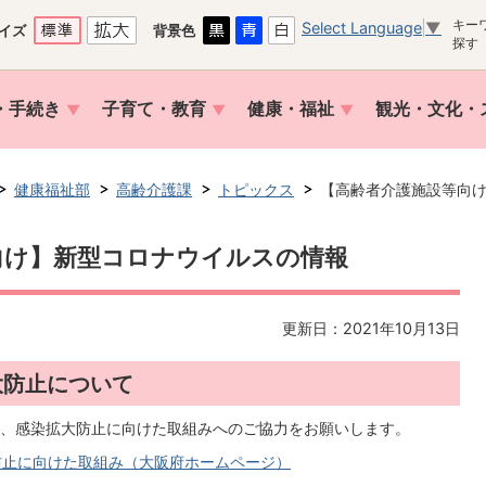
キー
Select Language
▼
イズ
背景色
探す
・手続き
子育て・教育
健康・福祉
観光・文化・
健康福祉部
高齢介護課
トピックス
【高齢者介護施設等向
向け】新型コロナウイルスの情報
更新日：2021年10月13日
大防止について
、感染拡大防止に向けた取組みへのご協力をお願いします。
防止に向けた取組み（大阪府ホームページ）