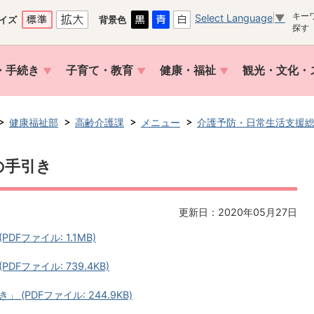
キー
Select Language
▼
イズ
背景色
探す
・手続き
子育て・教育
健康・福祉
観光・文化・
健康福祉部
高齢介護課
メニュー
介護予防・日常生活支援
の手引き
更新日：2020年05月27日
Fファイル: 1.1MB)
Fファイル: 739.4KB)
PDFファイル: 244.9KB)