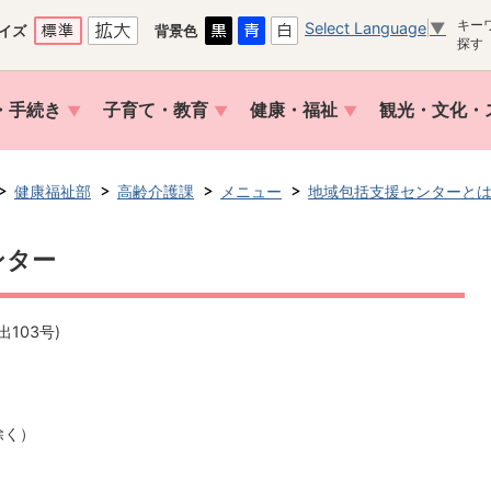
キー
Select Language
▼
イズ
背景色
探す
・手続き
子育て・教育
健康・福祉
観光・文化・
健康福祉部
高齢介護課
メニュー
地域包括支援センターと
ンター
103号)
除く）