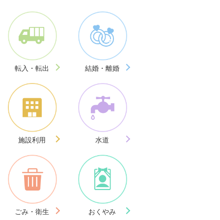
転入・転出
結婚・離婚
施設利用
水道
ごみ・衛生
おくやみ