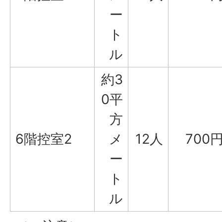
ー
ト
ル
約3
0平
方
6階控室2
メ
12人
700
ー
ト
ル