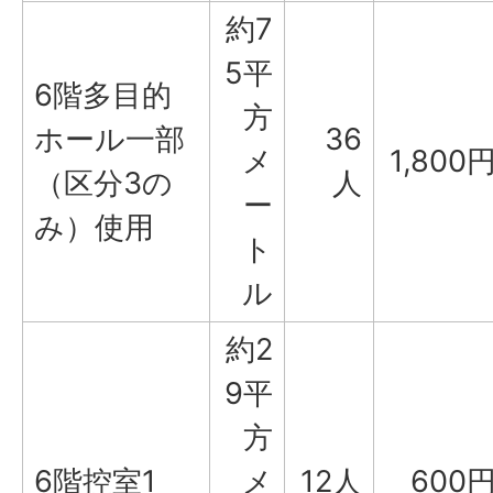
約7
5平
6階多目的
方
ホール一部
36
メ
1,800
（区分3の
人
ー
み）使用
ト
ル
約2
9平
方
6階控室1
メ
12人
600