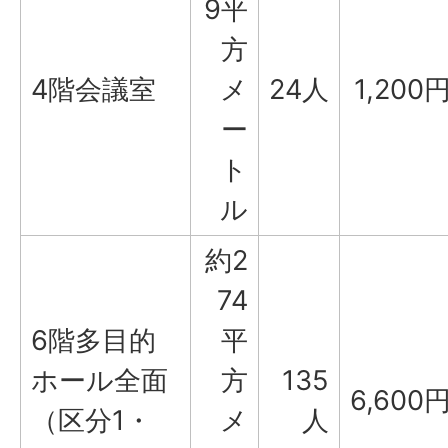
9平
方
4階会議室
メ
24人
1,200
ー
ト
ル
約2
74
6階多目的
平
ホール全面
方
135
6,600
（区分1・
メ
人