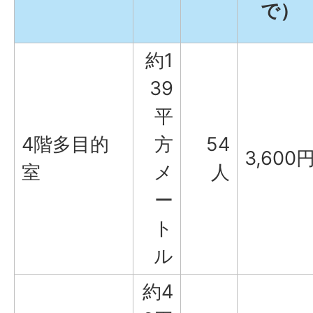
で）
約1
39
平
4階多目的
方
54
3,600
室
メ
人
ー
ト
ル
約4