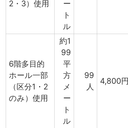
2・3）使用
ー
ト
ル
約1
99
6階多目的
平
ホール一部
方
99
4,800
（区分1・2
メ
人
のみ）使用
ー
ト
ル