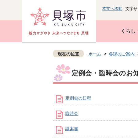
本文へ移動
文字サ
くらし
現在の位置
ホーム
各課のご案内
定例会・臨時会のお
定例会の日程
臨時会
議案書