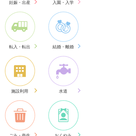
妊娠・出産
入園・入学
転入・転出
結婚・離婚
施設利用
水道
ごみ・衛生
おくやみ