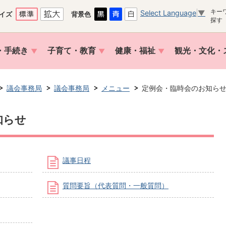
キー
Select Language
▼
イズ
背景色
探す
・手続き
子育て・教育
健康・福祉
観光・文化・
議会事務局
議会事務局
メニュー
定例会・臨時会のお知ら
知らせ
議事日程
質問要旨（代表質問・一般質問）