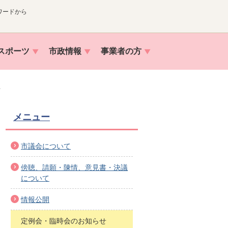
ワードから
スポーツ
市政情報
事業者の方
せ
メニュー
市議会について
傍聴、請願・陳情、意見書・決議
について
情報公開
定例会・臨時会のお知らせ