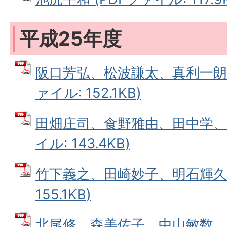
平成25年度
阪口芳弘、松波謙太、真利一朗、
ァイル: 152.1KB)
田畑庄司、食野雅由、田中学、池
イル: 143.4KB)
竹下義之、田崎妙子、明石輝久 
155.1KB)
北尾修、森美佐子、中山敏数、谷