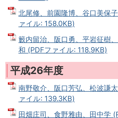
北尾修、前園隆博、谷口美保子、
ァイル: 158.0KB)
籔内留治、阪口勇、平岩征樹、
和 (PDFファイル: 118.9KB)
平成26年度
南野敬介、阪口芳弘、松波謙太、
ァイル: 139.3KB)
田畑庄司、食野雅由、田中学 (P