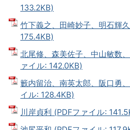
133.2KB)
竹下義之、田崎妙子、明石輝久 
175.4KB)
北尾修、森美佐子、中山敏数、谷
ァイル: 142.0KB)
籔内留治、南英太郎、阪口勇、平
イル: 128.4KB)
川岸貞利 (PDFファイル: 141.5
池尻平和 (PDFファイル: 117.9