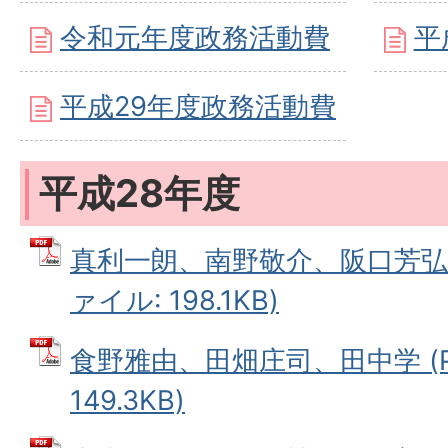
令和元年度政務活動費
平
平成29年度政務活動費
平成28年度
真利一朗、南野敬介、阪口芳弘、
ァイル: 198.1KB)
食野雅由、田畑庄司、田中学 (P
149.3KB)