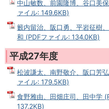
中山敏数、前園隆博、谷口美保子
ァイル: 149.6KB)
籔内留治、阪口勇、平岩征樹、
和 (PDFファイル: 134.0KB)
平成27年度
松波謙太、南野敬介、阪口芳弘、
ァイル: 179.5KB)
食野雅由、田畑庄司、田中学 (P
137.2KB)