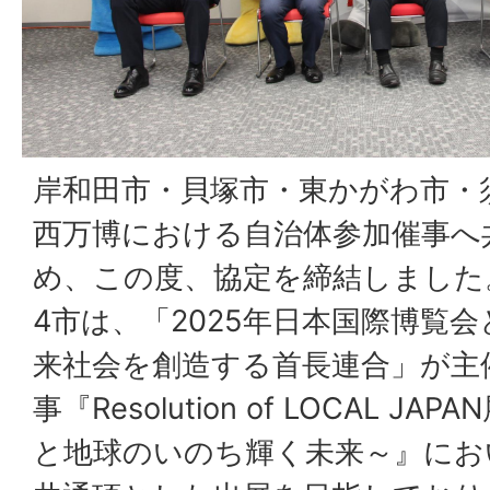
岸和田市・貝塚市・東かがわ市・
西万博における自治体参加催事へ
め、この度、協定を締結しました
4市は、「2025年日本国際博覧
来社会を創造する首長連合」が主
事『Resolution of LOCAL 
と地球のいのち輝く未来～』におい