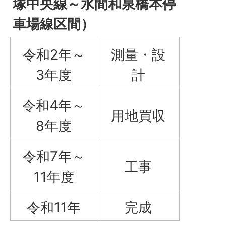
塚中央線～水間和泉橋本停
車場線区間）
令和2年～
測量・設
3年度
計
令和4年～
用地買収
8年度
令和7年～
工事
11年度
令和11年
完成