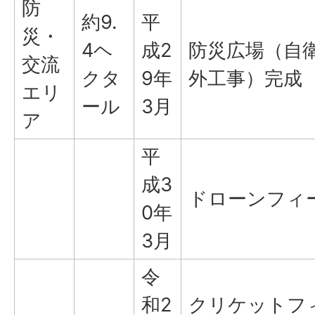
防
約9.
平
災・
4ヘ
成2
防災広場（自
交流
クタ
9年
外工事）完成
エリ
ール
3月
ア
平
成3
ドローンフィ
0年
3月
令
和2
クリケットフ