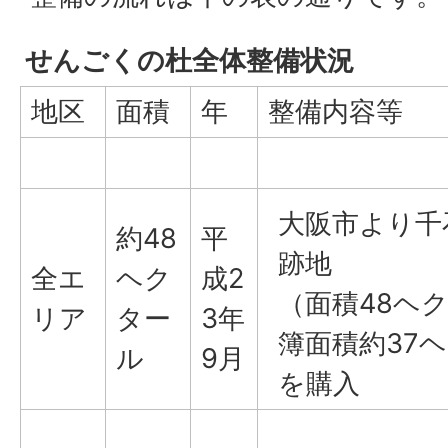
せんごくの杜全体整備状況
地区
面積
年
整備内容等
大阪市より千
約48
平
跡地
全エ
ヘク
成2
（面積48ヘ
リア
ター
3年
簿面積約37
ル
9月
を購入