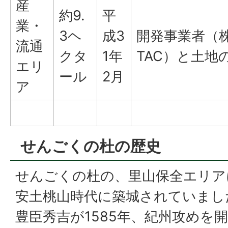
産
約9.
平
業・
3ヘ
成3
開発事業者（株
流通
クタ
1年
TAC）と土地
エリ
ール
2月
ア
せんごくの杜の歴史
せんごくの杜の、里山保全エリア
安土桃山時代に築城されていまし
豊臣秀吉が1585年、紀州攻めを