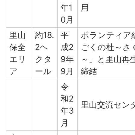
年1
用
0月
里山
約18.
平
ボランティア
保全
2ヘ
成2
ごくの杜～さ
エリ
クタ
9年
～」と里山再
ア
ール
9月
締結
令
和2
里山交流セン
年3
月