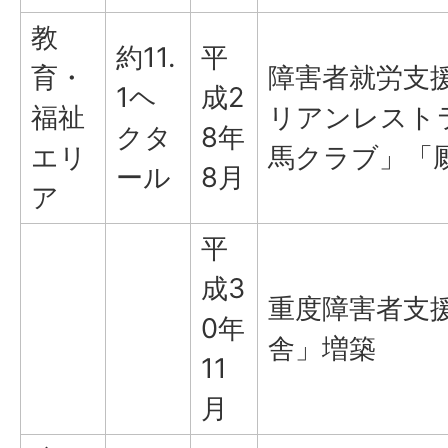
教
約11.
平
育・
障害者就労支
1ヘ
成2
福祉
リアンレスト
クタ
8年
エリ
馬クラブ」「
ール
8月
ア
平
成3
重度障害者支
0年
舎」増築
11
月