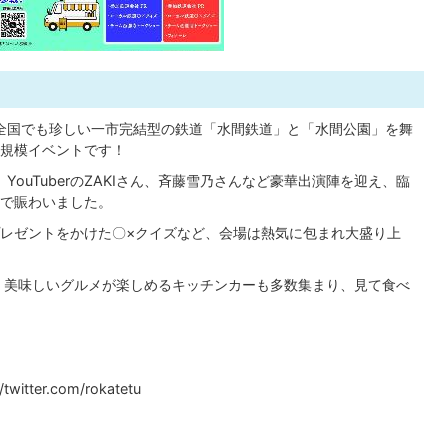
ス！全国でも珍しい一市完結型の鉄道「水間鉄道」と「水間公園」を舞
規模イベントです！
、YouTuberのZAKIさん、斉藤雪乃さんなど豪華出演陣を迎え、臨
で賑わいました。
レゼントをかけた〇×クイズなど、会場は熱気に包まれ大盛り上
、美味しいグルメが楽しめるキッチンカーも多数集まり、見て食べ
twitter.com/rokatetu