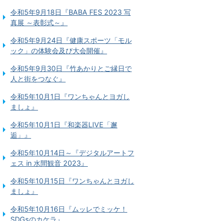
令和5年9月18日『BABA FES 2023 写
真展 ～表彰式～』
令和5年9月24日『健康スポーツ「モル
ック」の体験会及び大会開催』
令和5年9月30日『竹あかりとご縁日で
人と街をつなぐ』
令和5年10月1日『ワンちゃんとヨガし
ましょ』
令和5年10月1日『和楽器LIVE「邂
逅」』
令和5年10月14日～『デジタルアートフ
ェス in 水間観音 2023』
令和5年10月15日『ワンちゃんとヨガし
ましょ』
令和5年10月16日『ムッレでミッケ！
SDGsのカケラ』