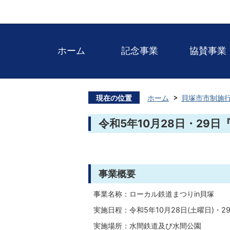
ホーム
記念事業
協賛事業
現在の位置
ホーム
貝塚市市制施行
令和5年10月28日・29
事業概要
事業名称：ローカル鉄道まつりin貝塚
実施日程：令和5年10月28日(土曜日)・29
実施場所：水間鉄道及び水間公園