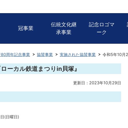
伝統文化継
記念ロゴマ
冠事業
承事業
ーク
80周年記念事業
協賛事業
実施された協賛事業
令和5年10月
日『ローカル鉄道まつりin貝塚』
更新日：2023年10月29日
日(日曜日)