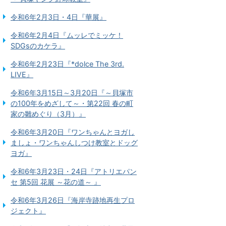
令和6年2月3日・4日『華展』
令和6年2月4日『ムッレでミッケ！
SDGsのカケラ』
令和6年2月23日『*dolce The 3rd.
LIVE』
令和6年3月15日～3月20日『～貝塚市
の100年をめざして～・第22回 春の町
家の雛めぐり（3月）』
令和6年3月20日『ワンちゃんとヨガし
ましょ・ワンちゃんしつけ教室とドッグ
ヨガ』
令和6年3月23日・24日『アトリエパン
セ 第5回 花展 ～花の道～ 』
令和6年3月26日『海岸寺跡地再生プロ
ジェクト』