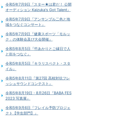
令和5年7月9日『スター★は君だ！ 公開
オーディション Kaizuka's Got Talent』
令和5年7月9日『アンサンブル二色と地
域をつなぐコンサート』
令和5年7月9日『健康スポーツ「モルッ
ク」の体験会及び大会開催』
令和5年8月5日『竹あかりとご縁日で人
と街をつなぐ』
令和5年8月5日『キラリスペクト・スタ
イル』
令和5年8月11日『第27回 高校対抗フレ
ッシュサウンドコンテスト』
令和5年8月19日・8月26日『BABA FES
2023 写真展』
令和5年9月6日『フレイル予防プロジェ
クト【学生部門】』