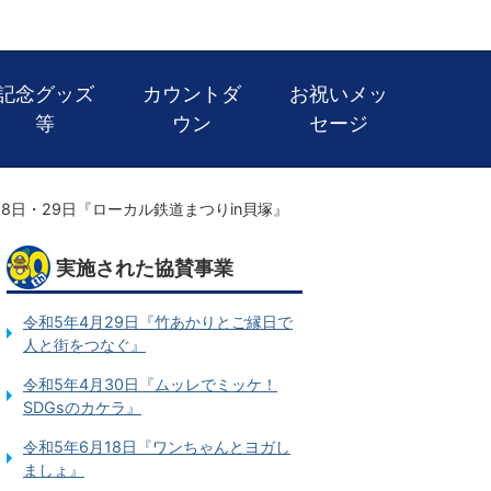
記念グッズ
カウントダ
お祝いメッ
等
ウン
セージ
28日・29日『ローカル鉄道まつりin貝塚』
実施された協賛事業
令和5年4月29日『竹あかりとご縁日で
人と街をつなぐ』
令和5年4月30日『ムッレでミッケ！
SDGsのカケラ』
令和5年6月18日『ワンちゃんとヨガし
ましょ』