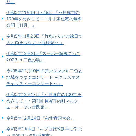
り』
令和5年11月18日・19日 『～貝塚市の
100年をめざして～・井手家住宅の無料
公開（11月）』
令和5年11月23日『竹あかりとご縁日で
人と街をつなぐ ～収穫祭～ 』
令和5年12月2日『スーパー超鬼ごっこ
2023 in 二色の浜』
令和5年12月10日『アンサンブル二色と
地域をつなぐコンサート ～クリスマス
チャリティーコンサート～ 』
令和5年12月17日『～貝塚市の100年を
めざして～・第2回 貝塚寺内町マルシ
ェ・オープン古民家』
令和5年12月24日『泉州音頭大会』
令和6年1月4日『～プロ野球選手に学ぶ
～ 貝塚ヤング野球教室』