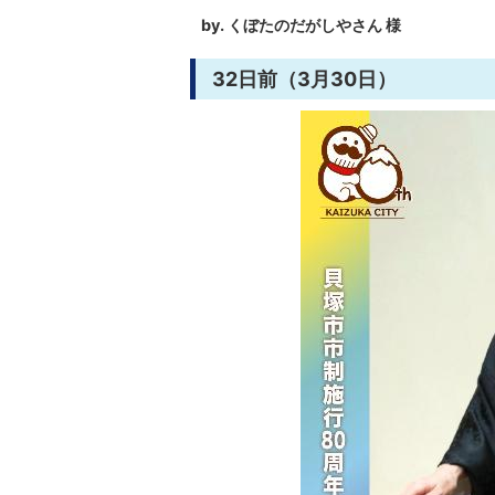
by. くぼたのだがしやさん 様
32日前（3月30日）