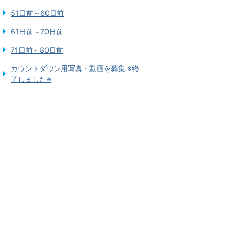
51日前～60日前
61日前～70日前
71日前～80日前
カウントダウン用写真・動画を募集 ※終
了しました※