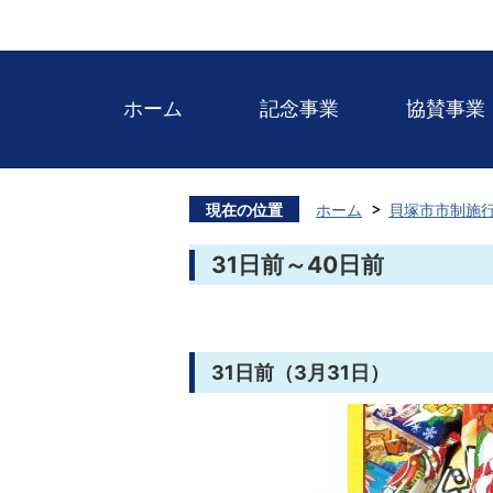
ホーム
記念事業
協賛事業
現在の位置
ホーム
貝塚市市制施行
31日前～40日前
31日前（3月31日）