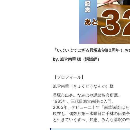
「いよいよでござる貝塚市制80周年！ 
by. 旭堂南華 様（講談師）
【プロフィール】
旭堂南華（きょくどうなんか）様
貝塚市出身。なみはや講談協会所属。
1985年、三代目旭堂南陵に入門。
2005年、デビュー二十年「南華講談 は
現在も、偶数月第三水曜日に千林の伝楽亭
と生きていくすべ、知恵、みんな講釈の中