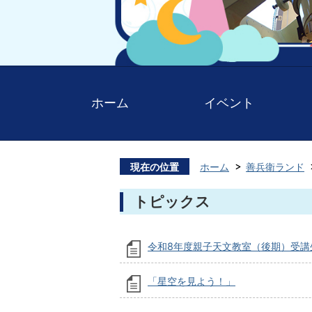
ホーム
イベント
現在の位置
ホーム
善兵衛ランド
トピックス
令和8年度親子天文教室（後期）受講
「星空を見よう！」