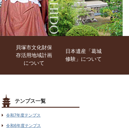
貝塚市文化財保
日本遺産「葛城
存活用地域計画
修験」について
について
テンプス一覧
令和7年度テンプス
令和6年度テンプス