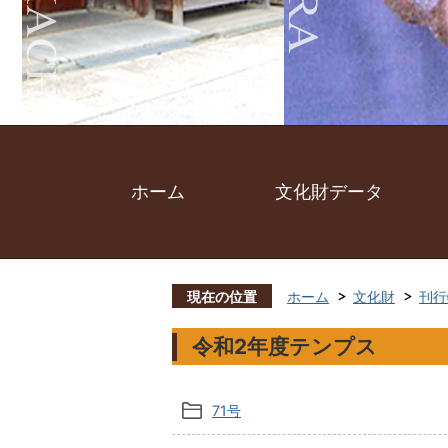
ホーム
文化財データ
現在の位置
ホーム
文化財
刊行
令和2年度テンプス
71号