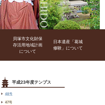
貝塚市文化財保
日本遺産「葛城
存活用地域計画
修験」について
について
平成23年度テンプス
48号
47号