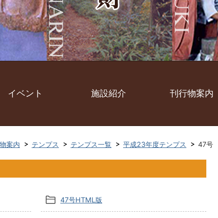
イベント
施設紹介
刊行物案内
物案内
テンプス
テンプス一覧
平成23年度テンプス
47号
47号HTML版