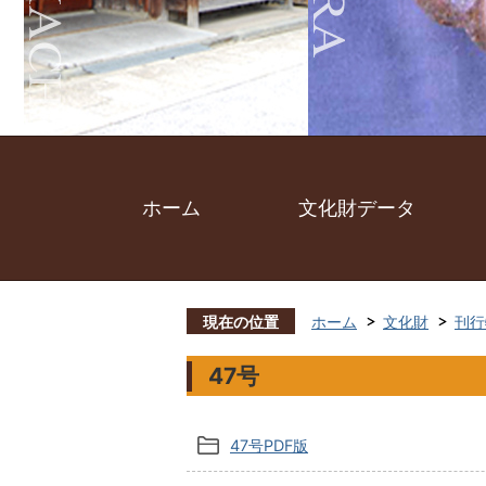
ホーム
文化財データ
現在の位置
ホーム
文化財
刊行
47号
47号PDF版