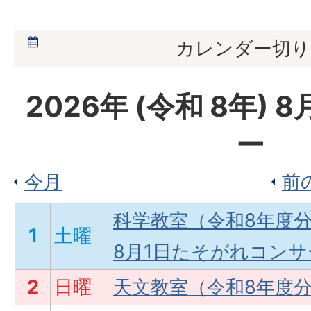
カレンダー切り
2026
年 (
令和
8
年)
8
ー
今月
前
科学教室（令和8年度
1
土曜
8月1日たそがれコンサ
2
日曜
天文教室（令和8年度