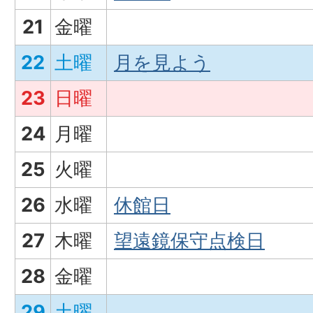
21
金曜
22
土曜
月を見よう
23
日曜
24
月曜
25
火曜
26
水曜
休館日
27
木曜
望遠鏡保守点検日
28
金曜
29
土曜