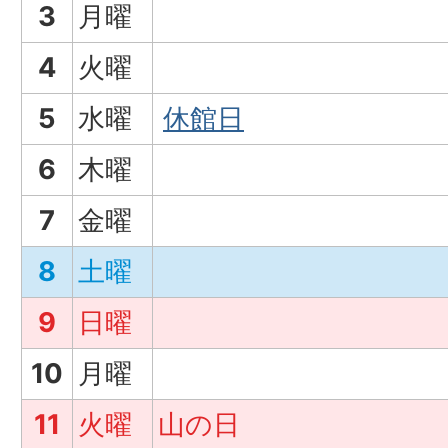
3
月曜
4
火曜
5
水曜
休館日
6
木曜
7
金曜
8
土曜
9
日曜
10
月曜
11
火曜
山の日