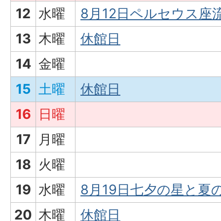
12
水曜
8月12日ペルセウス座
13
木曜
休館日
14
金曜
15
土曜
休館日
16
日曜
17
月曜
18
火曜
19
水曜
8月19日七夕の星と夏
20
木曜
休館日