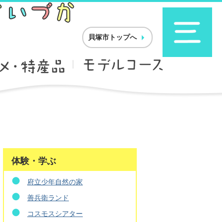
貝塚市トップへ
体験・学ぶ
府立少年自然の家
善兵衛ランド
コスモスシアター