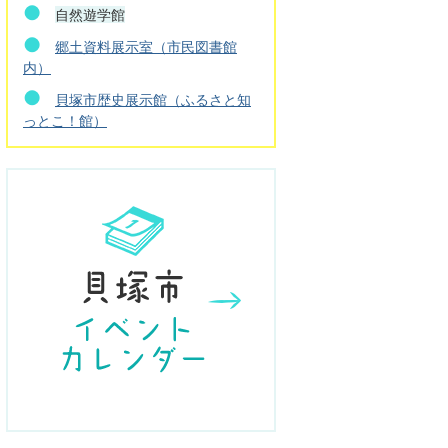
自然遊学館
郷土資料展示室（市民図書館
内）
貝塚市歴史展示館（ふるさと知
っとこ！館）