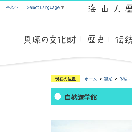
本文へ
Select Language
▼
現在の位置
ホーム
観光
体験・
自然遊学館