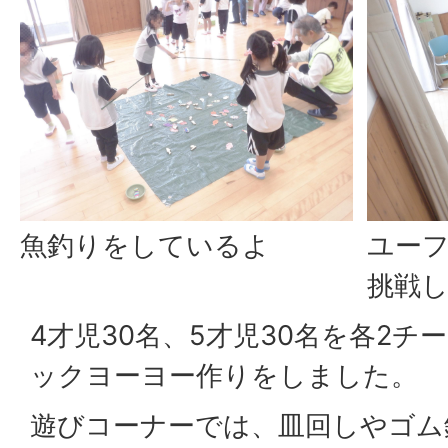
魚釣りをしているよ
ユー
挑戦
4才児30名、5才児30名を各2チ
ックヨーヨー作りをしました。
遊びコーナーでは、皿回しやゴム