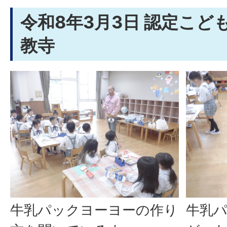
令和8年3月3日 認定こど
教寺
牛乳パックヨーヨーの作り
牛乳