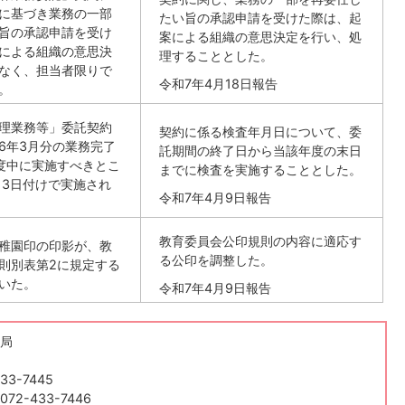
に基づき業務の一部
たい旨の承認申請を受けた際は、起
旨の承認申請を受け
案による組織の意思決定を行い、処
による組織の意思決
理することとした。
なく、担当者限りで
令和7年4月18日報告
。
理業務等」委託契約
契約に係る検査年月日について、委
6年3月分の業務完了
託期間の終了日から当該年度の末日
度中に実施すべきとこ
までに検査を実施することとした。
月3日付けで実施され
令和7年4月9日報告
教育委員会公印規則の内容に適応す
稚園印の印影が、教
る公印を調整した。
則別表第2に規定する
いた。
令和7年4月9日報告
局
33-7445
2-433-7446