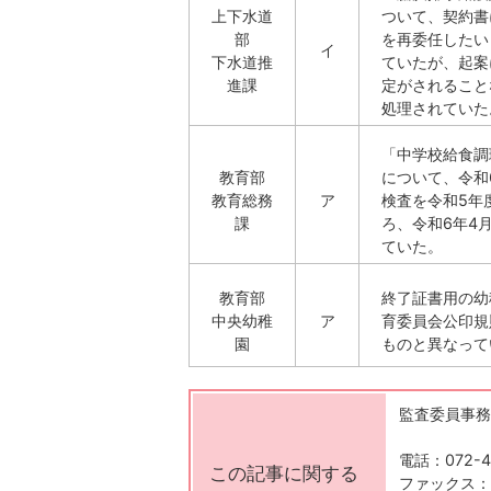
上下水道
ついて、契約書
部
を再委任したい
イ
下水道推
ていたが、起案
進課
定がされること
処理されていた
「中学校給食調
教育部
について、令和
教育総務
ア
検査を令和5年
課
ろ、令和6年4
ていた。
教育部
終了証書用の幼
中央幼稚
ア
育委員会公印規
園
ものと異なって
監査委員事務
電話：072-4
この記事に関する
ファックス：07