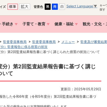
キー
Select Language
▼
イズ
背景色
探す
・手続き
子育て・教育
健康・福祉
観光・文化・
監査委員事務局
監査委員事務局
メニュー
監査及び審査結
度分）監査報告に係る措置の状況
度分）第2回監査結果報告書に基づく講じられた措置の状況について
度分）第2回監査結果報告書に基づく講じ
ついて
更新日：2025年05月29日
て報告した令和6年度（令和5年度分）第2回監査結果報告書に基づ
じた旨の報告があり次第随時掲載いたします。