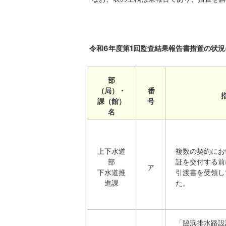
令和6年度第1回監査結果報告書措置の状況
部
（局）・
番
課（館）
号
名
上下水道
複数の契約にお
部
証を交付する前
ア
下水道推
引渡書を受領し
進課
た。
「脇浜排水路設