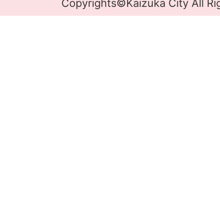
Copyrights©Kaizuka City All Ri